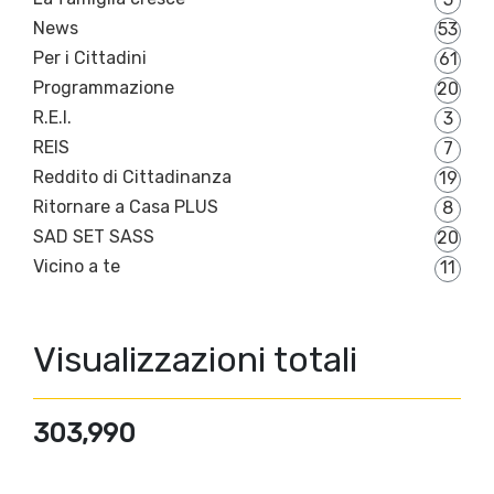
News
53
Per i Cittadini
61
Programmazione
20
R.E.I.
3
REIS
7
Reddito di Cittadinanza
19
Ritornare a Casa PLUS
8
SAD SET SASS
20
Vicino a te
11
Visualizzazioni totali
303,990