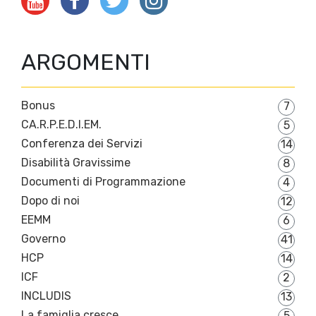
ARGOMENTI
Bonus
7
CA.R.P.E.D.I.EM.
5
Conferenza dei Servizi
14
Disabilità Gravissime
8
Documenti di Programmazione
4
Dopo di noi
12
EEMM
6
Governo
41
HCP
14
ICF
2
INCLUDIS
13
La famiglia cresce
5