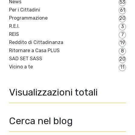
News
53
Per i Cittadini
61
Programmazione
20
R.E.I.
3
REIS
7
Reddito di Cittadinanza
19
Ritornare a Casa PLUS
8
SAD SET SASS
20
Vicino a te
11
Visualizzazioni totali
Cerca nel blog