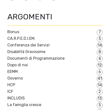
ARGOMENTI
Bonus
7
CA.R.P.E.D.I.EM.
5
Conferenza dei Servizi
14
Disabilità Gravissime
8
Documenti di Programmazione
4
Dopo di noi
12
EEMM
6
Governo
41
HCP
14
ICF
2
INCLUDIS
13
La famiglia cresce
5