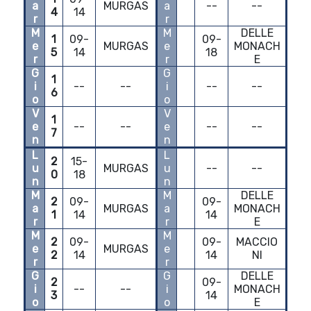
a
MURGAS
a
--
--
4
14
r
r
M
M
DELLE
1
09-
09-
e
MURGAS
e
MONACH
5
14
18
r
r
E
G
G
1
i
--
--
i
--
--
6
o
o
V
V
1
e
--
--
e
--
--
7
n
n
L
L
2
15-
u
MURGAS
u
--
--
0
18
n
n
M
M
DELLE
2
09-
09-
a
MURGAS
a
MONACH
1
14
14
r
r
E
M
M
2
09-
09-
MACCIO
e
MURGAS
e
2
14
14
NI
r
r
G
G
DELLE
2
09-
i
--
--
i
MONACH
3
14
o
o
E