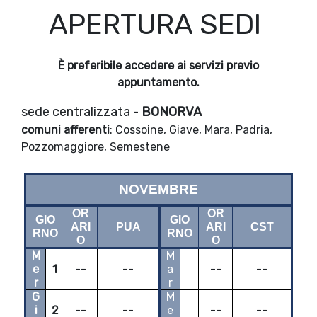
APERTURA SEDI
È preferibile accedere ai servizi previo
appuntamento.
sede centralizzata -
BONORVA
comuni afferenti
: Cossoine, Giave, Mara, Padria,
Pozzomaggiore, Semestene
NOVEMBRE
OR
OR
GIO
GIO
ARI
PUA
ARI
CST
RNO
RNO
O
O
M
M
e
1
--
--
a
--
--
r
r
G
M
i
2
--
--
e
--
--