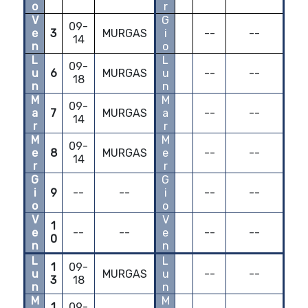
o
r
V
G
09-
e
3
MURGAS
i
--
--
14
n
o
L
L
09-
u
6
MURGAS
u
--
--
18
n
n
M
M
09-
a
7
MURGAS
a
--
--
14
r
r
M
M
09-
e
8
MURGAS
e
--
--
14
r
r
G
G
i
9
--
--
i
--
--
o
o
V
V
1
e
--
--
e
--
--
0
n
n
L
L
1
09-
u
MURGAS
u
--
--
3
18
n
n
M
M
1
09-