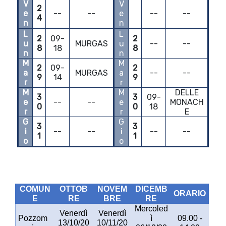
V
V
2
e
--
--
e
--
--
4
n
n
L
L
2
09-
2
u
MURGAS
u
--
--
8
18
8
n
n
M
M
2
09-
2
a
MURGAS
a
--
--
9
14
9
r
r
M
M
DELLE
3
3
09-
e
--
--
e
MONACH
0
0
18
r
r
E
G
G
3
3
i
--
--
i
--
--
1
1
o
o
COMUN
OTTOB
NOVEM
DICEMB
ORARIO
E
RE
BRE
RE
Mercoled
Venerdì
Venerdì
Pozzom
ì
09.00 -
13/10/20
10/11/20