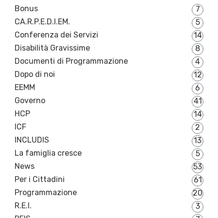
Bonus
7
CA.R.P.E.D.I.EM.
5
Conferenza dei Servizi
14
Disabilità Gravissime
8
Documenti di Programmazione
4
Dopo di noi
12
EEMM
6
Governo
41
HCP
14
ICF
2
INCLUDIS
13
La famiglia cresce
5
News
53
Per i Cittadini
61
Programmazione
20
R.E.I.
3