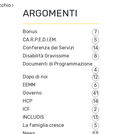
cchio
ARGOMENTI
Bonus
7
CA.R.P.E.D.I.EM.
5
Conferenza dei Servizi
14
Disabilità Gravissime
8
Documenti di Programmazione
4
Dopo di noi
12
EEMM
6
Governo
41
HCP
14
ICF
2
INCLUDIS
13
La famiglia cresce
5
News
53