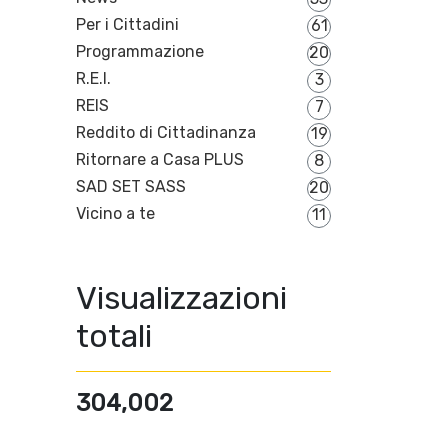
Per i Cittadini
61
Programmazione
20
R.E.I.
3
REIS
7
Reddito di Cittadinanza
19
Ritornare a Casa PLUS
8
SAD SET SASS
20
Vicino a te
11
Visualizzazioni
totali
304,002