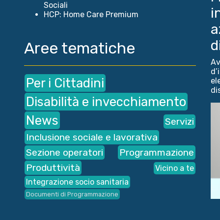
Sociali
i
HCP: Home Care Premium
a
d
Aree tematiche
Av
d’
Per i Cittadini
el
dis
Disabilità e invecchiamento
News
Servizi
Inclusione sociale e lavorativa
Sezione operatori
Programmazione
Produttività
Vicino a te
Integrazione socio sanitaria
Documenti di Programmazione