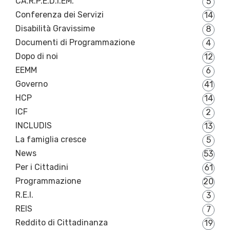
CA.R.P.E.D.I.EM.
5
Conferenza dei Servizi
14
Disabilità Gravissime
8
Documenti di Programmazione
4
Dopo di noi
12
EEMM
6
Governo
41
HCP
14
ICF
2
INCLUDIS
13
La famiglia cresce
5
News
53
Per i Cittadini
61
Programmazione
20
R.E.I.
3
REIS
7
Reddito di Cittadinanza
19