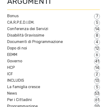
ARGOMENTI
Bonus
7
CA.R.P.E.D.I.EM.
5
Conferenza dei Servizi
14
Disabilità Gravissime
8
Documenti di Programmazione
4
Dopo di noi
12
EEMM
6
Governo
41
HCP
14
ICF
2
INCLUDIS
13
La famiglia cresce
5
News
53
Per i Cittadini
61
Programmazione
20