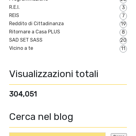
R.E.I.
3
REIS
7
Reddito di Cittadinanza
19
Ritornare a Casa PLUS
8
SAD SET SASS
20
Vicino a te
11
Visualizzazioni totali
304,051
Cerca nel blog