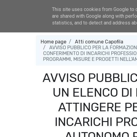
800 332 333
079-867-799
www.plusalghero.it
udp
This site uses cookies from Google to de
are shared with Google along with perfo
Home
Programmazione
statistics, and to detect and address ab
Home page
Atti comune Capofila
AVVISO PUBBLICO PER LA FORMAZIONE 
CONFERIMENTO DI INCARICHI PROFESSIO
PROGRAMMI, MISURE E PROGETTI NELL'AM
AVVISO PUBBLIC
UN ELENCO DI 
ATTINGERE PE
INCARICHI PR
AUTONOMO P