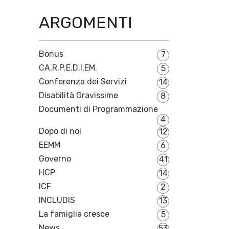
ARGOMENTI
Bonus
7
CA.R.P.E.D.I.EM.
5
Conferenza dei Servizi
14
Disabilità Gravissime
8
Documenti di Programmazione
4
Dopo di noi
12
EEMM
6
Governo
41
HCP
14
ICF
2
INCLUDIS
13
La famiglia cresce
5
News
53