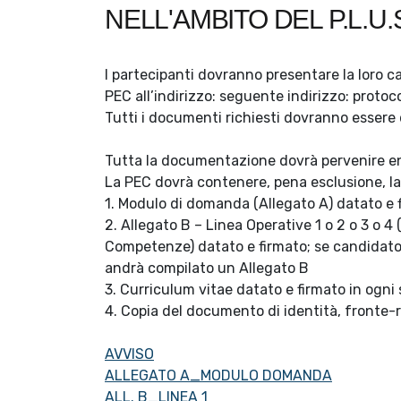
NELL'AMBITO DEL P.L.U
I partecipanti dovranno presentare la loro 
PEC all’indirizzo: seguente indirizzo: prot
Tutti i documenti richiesti dovranno essere d
Tutta la documentazione dovrà pervenire en
La PEC dovrà contenere, pena esclusione, 
1. Modulo di domanda (Allegato A) datato e
2. Allegato B – Linea Operative 1 o 2 o 3 o 
Competenze) datato e firmato; se candidato
andrà compilato un Allegato B
3. Curriculum vitae datato e firmato in ogn
4. Copia del documento di identità, fronte-re
AVVISO
ALLEGATO A_MODULO DOMANDA
ALL. B_LINEA 1