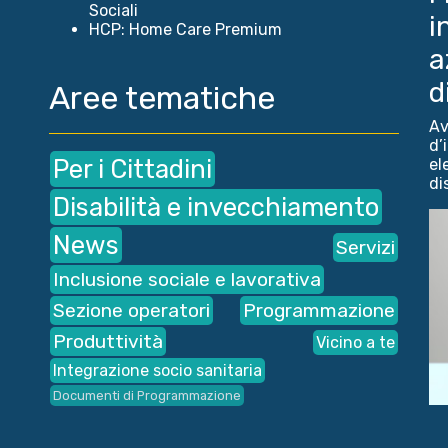
Sociali
i
HCP: Home Care Premium
a
d
Aree tematiche
Av
d’
Per i Cittadini
el
dis
Disabilità e invecchiamento
News
Servizi
Inclusione sociale e lavorativa
Sezione operatori
Programmazione
Produttività
Vicino a te
Integrazione socio sanitaria
Documenti di Programmazione