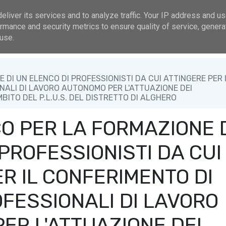
.plusalghero@gmail.com
Bonorva, Piazza S. Maria
liver its services and to analyze traffic. Your IP address and u
rmance and security metrics to ensure quality of service, gener
Aree Tematiche
Sezione Operatori
Governo
A
use.
DI UN ELENCO DI PROFESSIONISTI DA CUI ATTINGERE PER 
NALI DI LAVORO AUTONOMO PER L'ATTUAZIONE DEI
BITO DEL P.L.U.S. DEL DISTRETTO DI ALGHERO
O PER LA FORMAZIONE 
PROFESSIONISTI DA CUI
R IL CONFERIMENTO DI
OFESSIONALI DI LAVORO
ER L'ATTUAZIONE DEI