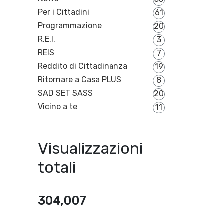
Per i Cittadini
61
Programmazione
20
R.E.I.
3
REIS
7
Reddito di Cittadinanza
19
Ritornare a Casa PLUS
8
SAD SET SASS
20
Vicino a te
11
Visualizzazioni
totali
304,007