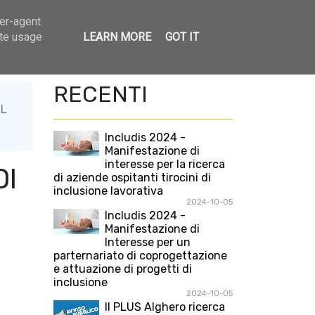
ser-agent
ate usage
LEARN MORE
GOT IT
ree di intervento
Contatti
Calendario
RECENTI
IL
Includis 2024 -
Manifestazione di
interesse per la ricerca
DI
di aziende ospitanti tirocini di
inclusione lavorativa
2024-10-05
Includis 2024 -
Manifestazione di
Interesse per un
parternariato di coprogettazione
e attuazione di progetti di
inclusione
2024-10-05
Il PLUS Alghero ricerca