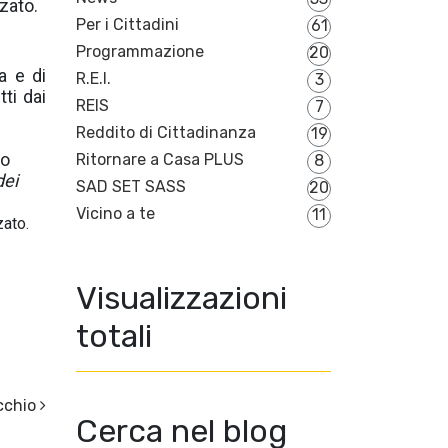
zzato.
Per i Cittadini
61
Programmazione
20
a e di
R.E.I.
3
tti dai
REIS
7
Reddito di Cittadinanza
19
to
Ritornare a Casa PLUS
8
dei
SAD SET SASS
20
Vicino a te
11
zato.
Visualizzazioni
totali
cchio
Cerca nel blog