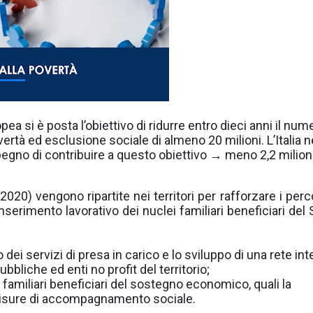
ea si è posta l’obiettivo di ridurre entro dieci anni il num
ertà ed esclusione sociale di almeno 20 milioni. L’Italia n
mpegno di contribuire a questo obiettivo
meno 2,2 milioni
→
020) vengono ripartite nei territori per rafforzare i perco
erimento lavorativo dei nuclei familiari beneficiari del S
o dei servizi di presa in carico e lo sviluppo di una rete in
bbliche ed enti no profit del territorio;
 familiari beneficiari del sostegno economico, quali la
e misure di accompagnamento sociale.