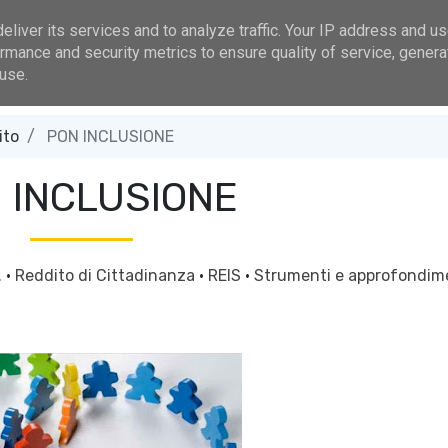
.plusalghero@gmail.com
Bonorva, Piazza S. Maria
liver its services and to analyze traffic. Your IP address and u
rmance and security metrics to ensure quality of service, gener
Aree Tematiche
Sezione Operatori
Governo
A
use.
ito
PON INCLUSIONE
 INCLUSIONE
.
·
Reddito di Cittadinanza
·
REIS
·
Strumenti e approfondim