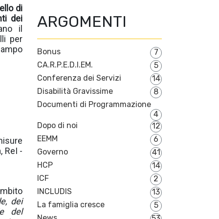
llo di
ARGOMENTI
ti dei
ano il
li per
 campo
Bonus
7
CA.R.P.E.D.I.EM.
5
Conferenza dei Servizi
14
Disabilità Gravissime
8
Documenti di Programmazione
4
Dopo di noi
12
EEMM
6
misure
, ReI -
Governo
41
HCP
14
ICF
2
ambito
INCLUDIS
13
e, dei
La famiglia cresce
5
ie del
News
53