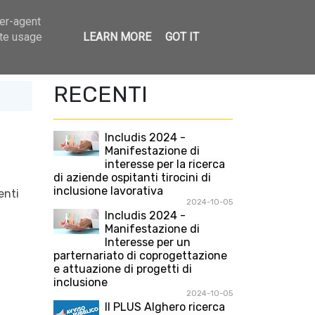
ser-agent
ate usage
LEARN MORE
GOT IT
ree di intervento
Contatti
Calendario
RECENTI
Includis 2024 -
Manifestazione di
interesse per la ricerca
di aziende ospitanti tirocini di
inclusione lavorativa
enti
2024-10-05
Includis 2024 -
Manifestazione di
Interesse per un
parternariato di coprogettazione
e attuazione di progetti di
inclusione
2024-10-05
Il PLUS Alghero ricerca