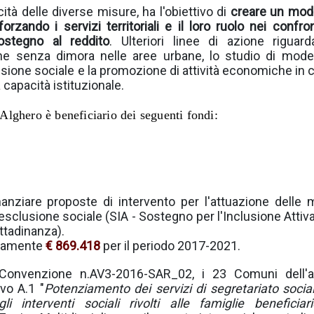
ità delle diverse misure, ha l'obiettivo di
creare un mode
forzando i servizi territoriali e il loro ruolo nei confron
sostegno al reddito
. Ulteriori linee di azione riguard
ne senza dimora nelle aree urbane, lo studio di model
lusione sociale e la promozione di attività economiche in
 capacità istituzionale.
lghero è beneficiario dei seguenti fondi:
anziare proposte di intervento per l'attuazione delle 
l'esclusione sociale (SIA - Sostegno per l'Inclusione Attiva
ttadinanza).
ivamente
€ 869.418
per il periodo 2017-2021.
a Convenzione n.AV3-2016-SAR_02, i 23 Comuni dell'
vo A.1 "
Potenziamento dei servizi di segretariato social
 interventi sociali rivolti alle famiglie beneficiar