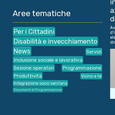
i
a
Aree tematiche
d
Av
Per i Cittadini
d’
el
Disabilità e invecchiamento
dis
News
Servizi
Inclusione sociale e lavorativa
Sezione operatori
Programmazione
Produttività
Vicino a te
Integrazione socio sanitaria
Documenti di Programmazione