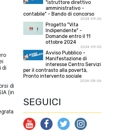
"istruttore direttivo
amministrativo -
contabile" - Bando di concorso
2024-09-26
Progetto "Vita
Indipendente" -
Domande entro il 11
ottobre 2024
2024-09-05
Avviso Pubblico -
ero
Manifestazione di
ei
interesse Centro Servizi
 di
per il contrasto alla povertà,
Pronto intervento sociale
2024-08-26
rsi di
IA (in
SEGUICI
tegrata