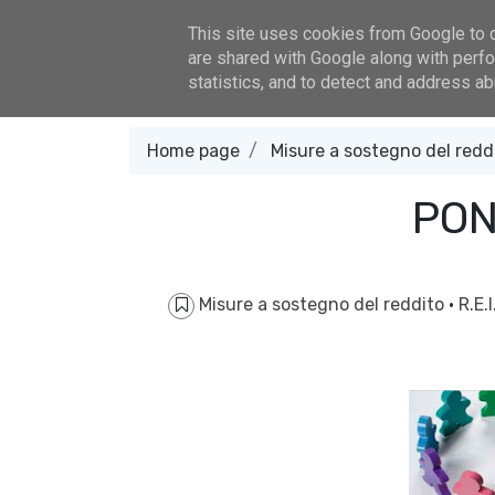
800 332 333
079-867-799
www.plusalghero.it
udp
This site uses cookies from Google to de
are shared with Google along with perfo
Home
Programmazione
statistics, and to detect and address ab
Home page
Misure a sostegno del redd
PON
Misure a sostegno del reddito
·
R.E.I