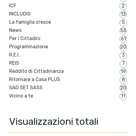
ICF
2
INCLUDIS
13
La famiglia cresce
5
News
53
Per i Cittadini
61
Programmazione
20
R.E.I.
3
REIS
7
Reddito di Cittadinanza
19
Ritornare a Casa PLUS
8
SAD SET SASS
20
Vicino a te
11
Visualizzazioni totali