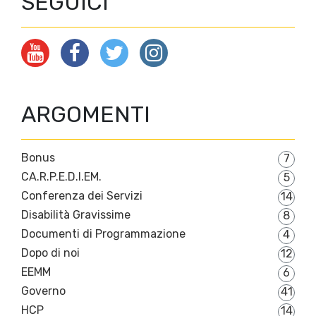
SEGUICI
ARGOMENTI
Bonus
7
CA.R.P.E.D.I.EM.
5
Conferenza dei Servizi
14
Disabilità Gravissime
8
Documenti di Programmazione
4
Dopo di noi
12
EEMM
6
Governo
41
HCP
14